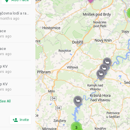
add_location
Půjčovna lodí a raftů Vydra
 months ago
tace
ars ago
tace
ars ago
p KV
ars ago
p KV
ars ago
See All
person_add
Invite
3