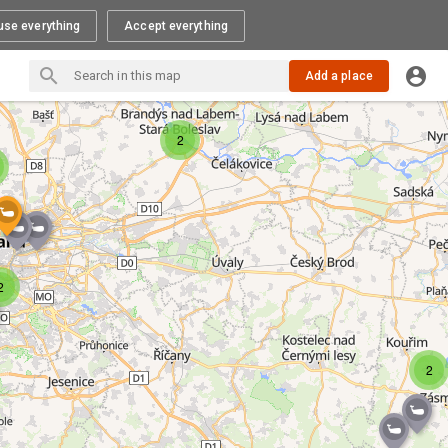
use everything
Accept everything
Add a place
2
2
2