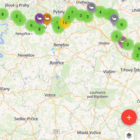
4
3
8
7
4
3
2
3
2
5
4
10
6
6
4
8
5
2
2
add