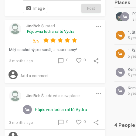
Places
photo_camera
Post
Image
3
more_horiz
Jindřich Š.
rated
Půjčovna lodí a raftů Vydra
1. Š
5 ye
5
/ 5
Milý s ochotný personál, a super ceny!
1. Š
5 ye
favorite_border
chat_bubble_outline
share
0
0
3 months ago
Kem
account_circle
5 ye
Kem
more_horiz
5 ye
Jindřich Š.
added a new place
Půjčovna lodí a raftů Vydra
favorite_border
chat_bubble_outline
share
0
0
3 months ago
4 People